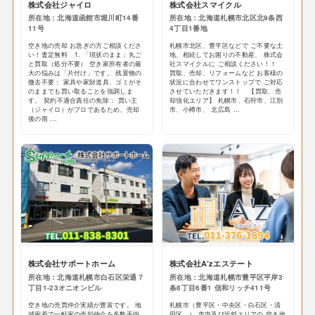
株式会社ジャイロ
株式会社スマイクル
所在地：北海道函館市堀川町14番
所在地：北海道札幌市北区北9条西
11号
4丁目1番地
空き地の売却 お急ぎの方ご相談くださ
札幌市北区、豊平区などで ご不要な土
い！査定無料 1. 「現状のまま」丸ご
地、相続してお困りの不動産、 株式会
と買取（処分不要） 空き家所有者の最
社スマイクルに ご相談ください！！
大の悩みは「片付け」です。 残置物の
買取、売却、リフォームなど お客様の
撤去不要： 家具や家財道具、ゴミがそ
状況に合わせてワンストップで ご対応
のままでも買い取ることを強調しま
させていただきます！！ 【買取、売
す。 契約不適合責任の免除： 買い主
却強化エリア】 札幌市、石狩市、江別
（ジャイロ）がプロであるため、売却
市、小樽市、 北広島 ...
後の雨 ...
株式会社サポートホーム
株式会社A’zエステート
所在地：北海道札幌市白石区栄通７
所在地：北海道札幌市豊平区平岸3
丁目1-23オニオンビル
条8丁目6番1 信和リッチ411号
空き地の売買仲介実績が豊富です。 地
札幌市（豊平区・中央区・白石区・清
域密着で一軒家の売却仲介を多数手掛
田区…） 市内及び近郊エリアの 空き地