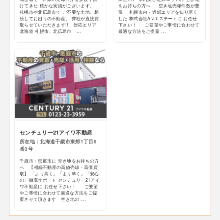
けてきた 確かな実績がございます。
をお持ちの方へ 空き地売却件数が豊
札幌市や北広島市で ご不要な土地、相
富！ 札幌市内・近郊エリアを知り尽く
続してお困りの不動産、 弊社が直接買
した 株式会社A'zエステートに お任せ
取らせていただきます!! 対応エリア
下さい！ ご要望やご事情に合わせて
北海道 札幌市、北広島市 ...
最適な方法をご提案 ...
センチュリー21アイワ不動産
所在地：北海道千歳市東郊1丁目5
番3号
千歳市・恵庭市に 空き地をお持ちの方
へ 【相続不動産の高値売却・高価買
取】 「より高く」「より早く」「安心
の」徹底サポート センチュリー21アイ
ワ不動産に お任せ下さい！ ご要望
やご事情に合わせて最適な方法をご提
案させて頂きます 空き地の ...