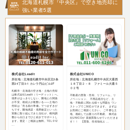
北海道札幌市『中央区』で空き地売却に
強い業者5選
株式会社Leadit
株式会社UNICO
所在地：北海道札幌市中央区北5条
所在地：北海道札幌市中央区大通西
西24丁目3-1 カレラ円山ビル2F
１８丁目２－８ ファミール大通５
０２号
札幌市・北海道の空き地・土地の売却
は株式会社Leadit（リーディット）へ。
不動産の買取・売却、リフォーム、リ
境界がはっきりしない、隣地との関係
ノベ―ション、 不用品処分など、土
が不安、相続人が複数いる——土地の
地・不動産に関わる様々な問題を ワン
売却は「売る前の準備」でつまずきが
ストップでご対応ができます。 まずは
ちです。隣地承諾・境界確定といった
お気軽にご相談ください。 ご不要な土
実務に取り組んできた当社が、権利調
地、相続してお困りの不動産、 株式会
整から出口までひと続きでサポートし
社UNICOが 直接買取らせていただきま
ます。査定・ご相談は無料。TEL 012
す！！ 【買取、売却強化エ ...
...