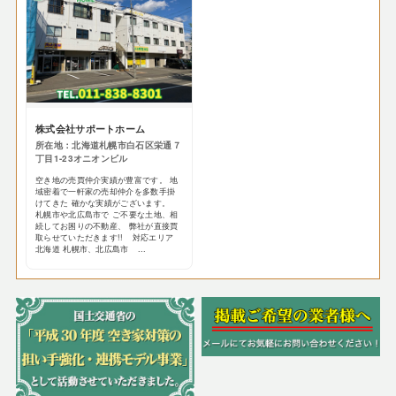
株式会社サポートホーム
所在地：北海道札幌市白石区栄通７
丁目1-23オニオンビル
空き地の売買仲介実績が豊富です。 地
域密着で一軒家の売却仲介を多数手掛
けてきた 確かな実績がございます。
札幌市や北広島市で ご不要な土地、相
続してお困りの不動産、 弊社が直接買
取らせていただきます!! 対応エリア
北海道 札幌市、北広島市 ...