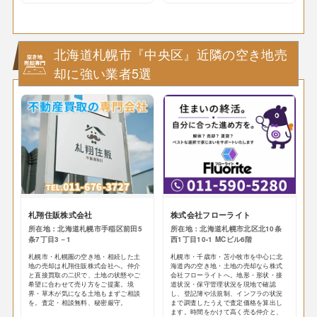
北海道札幌市『中央区』近隣の空き地売
却に強い業者5選
札翔住販株式会社
株式会社フローライト
所在地：北海道札幌市手稲区前田5
所在地：北海道札幌市北区北10条
条7丁目3－1
西1丁目10-1 MCビル6階
札幌市・札幌圏の空き地・相続した土
札幌市・千歳市・苫小牧市を中心に北
地の売却は札翔住販株式会社へ。仲介
海道内の空き地・土地の売却なら株式
と直接買取の二択で、土地の状態やご
会社フローライトへ。地形・形状・接
希望に合わせて売り方をご提案。境
道状況・保守管理状況を現地で確認
界・草木が気になる土地もまずご相談
し、登記簿や法規制、インフラの状況
を。査定・相談無料、秘密厳守。
まで調査したうえで査定価格を算出し
ます。時間をかけて高く売る仲介と、