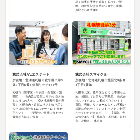
早く確実に手放す買取を並べてご説
明。相続登記は提携司法書士と連携。
買取から販売開始・ ...
株式会社A’zエステート
株式会社スマイクル
所在地：北海道札幌市豊平区平岸3
所在地：北海道札幌市北区北9条西
条8丁目6番1 信和リッチ411号
4丁目1番地
札幌市（豊平区・中央区・白石区・清
札幌市北区、豊平区などで ご不要な土
田区…） 市内及び近郊エリアの 空き地
地、相続してお困りの不動産、 株式会
をお持ちの方へ 空き地売却件数が豊
社スマイクルに ご相談ください！！
富！ 札幌市内・近郊エリアを知り尽く
買取、売却、リフォームなど お客様の
した 株式会社A'zエステートに お任せ
状況に合わせてワンストップで ご対応
下さい！ ご要望やご事情に合わせて
させていただきます！！ 【買取、売
最適な方法をご提案 ...
却強化エリア】 札幌市、石狩市、江別
市、小樽市、 北広島 ...