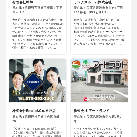
有限会社祥輝
サンクスホーム株式会社
所在地：兵庫県西宮市甲東園１丁目
所在地：兵庫県姫路市市川台1丁目
５－３５
106番地1 BSSビル3Ｆ
大阪府、兵庫県内 (主に大阪市北区・住
姫路市・加古川市・高砂市・太子町・
吉区、西宮市、尼崎市)で 空き地の売却
たつの市に 空き地をお持ちの方へ
をお考えの方へ こんなお悩みはありま
【相続不動産の高値売却・高価買取】
せんか？ ・空き家を売りたいが、売
相続不動産の諸問題をトータルサポー
却出来るか不安 ・現金化を急ぎたい ・
ト サンクスホーム株式会社に お任せ下
忙しいので時間をかけたくない ・経費
さい！ ご要望やご事情に合わせて最
を抑えたい ・近所に知られたくない ・
適な方法をご提案させて頂きます ...
何社も相手するのは面倒、しっ ...
株式会社Estate&Co.神戸店
株式会社 アートランド
所在地：兵庫県神戸市中央区京町
所在地：兵庫県姫路市南今宿8番9
79
号
【空家・相続・不動産売却専門店】
空き地・更地の売却をお考えの方へ こ
100％売主様の味方 売主様の利益最大
んなお悩みはありませんか？ ・相続
化を図ります。 私たちは空家と相続物
した家をとりあえず解体したがそのま