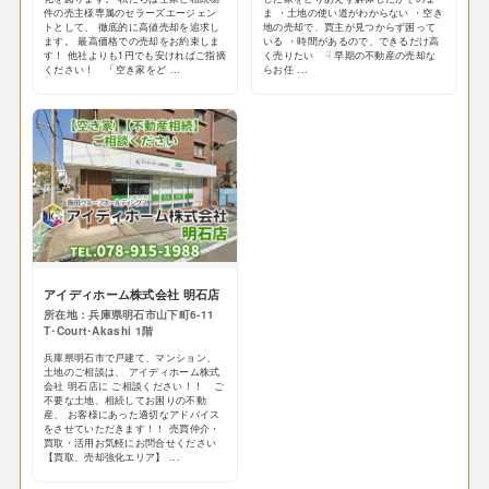
件の売主様専属のセラーズエージェン
ま ・土地の使い道がわからない ・空き
トとして、 徹底的に高値売却を追求し
地の売却で、買主が見つからず困って
ます。 最高価格での売却をお約束しま
いる ・時間があるので、できるだけ高
す！ 他社よりも1円でも安ければご指摘
く売りたい ☟ 早期の不動産の売却な
ください！ 「空き家をど ...
らお任 ...
アイディホーム株式会社 明石店
所在地：兵庫県明石市山下町6-11
T･Court･Akashi 1階
兵庫県明石市で戸建て、マンション、
土地のご相談は、 アイディホーム株式
会社 明石店に ご相談ください！！ ご
不要な土地、相続してお困りの不動
産、 お客様にあった適切なアドバイス
をさせていただきます！！ 売買仲介・
買取・活用お気軽にお問合せください
【買取、売却強化エリア】 ...