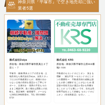
神奈川県『平塚市』で空き地売却に強い
業者5選
株式会社Daiya
株式会社 KRS
所在地：神奈川県平塚市西真土３丁
所在地：神奈川県平塚市公所468番
目１－７
地1-106
平塚市・湘南/県央エリアの空き地・土
不動産のセカンドオピニオン 深まる
地売却なら株式会社Daiya。女性スタッ
理解 ・ 減る不安 〜セカンドオピニオ
フだけの不動産屋さんが、相場の分か
ンの重要性〜 不動産売却の経験は誰
らない土地の売却を査定から丁寧にサ
しもが多く経験することがないため 査
ポート。古家付き・境界の不安もその
定額や売却方法が適正か否かを判断す
ままご相談OK。急ぐ場合は買取との比
ることが とても難しいです。当社は売
較も。査定無料・秘密厳守、メールな
却専門会社として的確な セカンドオピ
ら365日24時間受付。TEL 050-8883-
ニオン（売却再査定）を行い、 ...
0731