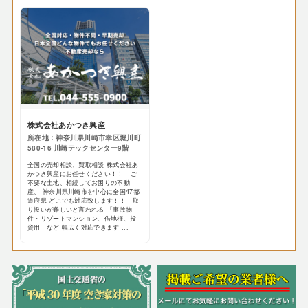
株式会社あかつき興産
所在地：神奈川県川崎市幸区堀川町
580-16 川崎テックセンター9階
全国の売却相談、買取相談 株式会社あ
かつき興産にお任せください！！ ご
不要な土地、相続してお困りの不動
産、 神奈川県川崎市を中心に全国47都
道府県 どこでも対応致します！！ 取
り扱いが難しいと言われる 「事故物
件・リゾートマンション、借地権、投
資用」など 幅広く対応できます ...