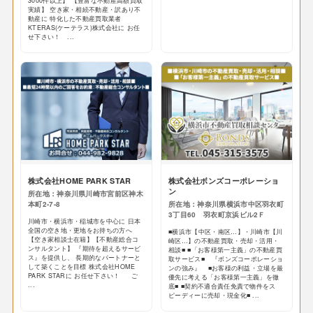
3000件以上】 【豊富な不動産高額買取
実績】 空き家・相続不動産・訳あり不
動産に 特化した不動産買取業者
KTERAS(ケーテラス)株式会社に お任
せ下さい！ ...
株式会社HOME PARK STAR
株式会社ボンズコーポレーショ
ン
所在地：神奈川県川崎市宮前区神木
本町2-7-8
所在地：神奈川県横浜市中区羽衣町
3丁目60 羽衣町京浜ビル2Ｆ
川崎市・横浜市・稲城市を中心に 日本
全国の空き地・更地をお持ちの方へ
■横浜市【中区・南区…】・川崎市【川
【空き家相談士在籍】【不動産総合コ
崎区…】の不動産買取・売却・活用・
ンサルタント】 『期待を超えるサービ
相談■ ■「お客様第一主義」の不動産買
ス』を提供し、 長期的なパートナーと
取サービス■ 『ボンズコーポレーショ
して築くことを目標 株式会社HOME
ンの強み』 ■お客様の利益・立場を最
PARK STARに お任せ下さい！ ご
優先に考える「お客様第一主義」を徹
...
底■ ■契約不適合責任免責で物件をス
ピーディーに売却・現金化■ ...