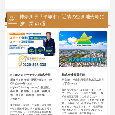
神奈川県『平塚市』近隣の空き地売却に
強い業者5選
KTERAS(ケーテラス)株式会社
株式会社青葉宅建
所在地：東京都中野区本町2-51-10
所在地：神奈川県横浜市旭区二俣川
OKビル10階 <span
１丁目45-52
style="display:none;">杉並区、
横浜市を中心とした関東一円で 戸建
栃木県、群馬県、千葉県、神奈川
て、マンション、土地のご相談は、 株
県、埼玉県、山梨県、長野県
式会社青葉宅建に ご相談ください！！
</span>
ご不要な土地、相続してお困りの不動
産、 お客様にあった適切なアドバイス
東京23区・埼玉県・千葉県・神奈川県
をさせていただきます！！ 相続不動
の首都圏を中心に 日本全国の空き地を
産のお悩みから、売買や賃貸のお悩み
お持ちの方へ 【年間相談＆買取件数
まで お客様第一のご提案をお ...