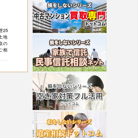
25
土地
取の
ご相