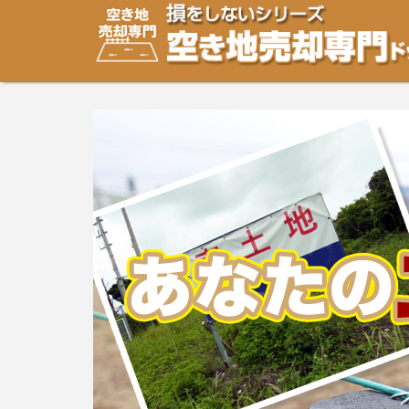
空き地・土地の「売却」は「個人」の方々が、「買取」は
り安めの売却金額と言われています。空き地・土地の売却