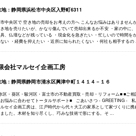
在地：静岡県浜松市中央区入野町6311
松市中央区で 空き地の売却をお考えの方へ こんなお悩みはありません
空き地を売りたいが、かなり傷んでいて売却出来るか不安 ・家の中に
具、仏壇などが残っている ・現金化を急ぎたい ・忙しいので時間を
ない ・経費を抑えたい ・近所に知られたくない ・何社も相手するの ..
限会社マルセイ企画工房
在地：静岡県静岡市清水区興津中町１４１４－１６
水区・葵区・駿河区・富士市の不動産買取・売却・リフォーム■ ■ご相
お悩みに合わせてトータルサポート■ ごあいさつ - GREETING - 
マルセイ企画工房は、江戸時代から代々大工の家系として家づくりに携
ました。木材を知り尽くし、巧みな技術で形にする。そ ...