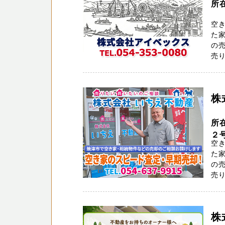
所
空
た家
の
売り
株
所
２
空
た家
の
売り
株