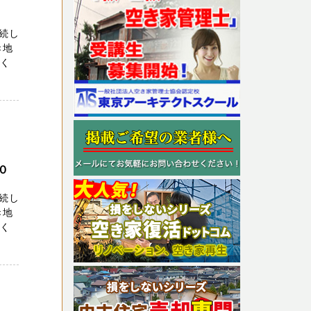
続し
き地
高く
０
続し
き地
高く