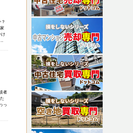
か？
、家
かけ
.
談者
私た
わっ