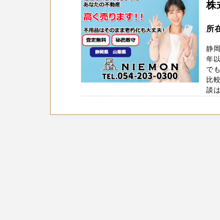
株
所在
静
年
で
比
談は無