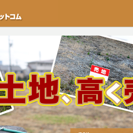
不動産や開発等の「業者」が物件を買います。一般的に「売却」は時間はかかるが
をご検討中の方はお気軽にご相談ください。空き地・土地、相続不動産など、不動