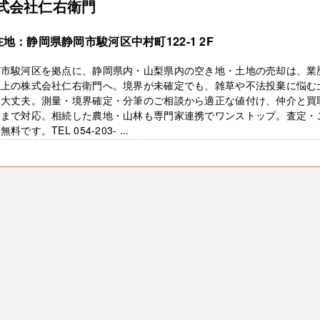
式会社仁右衛門
地：静岡県静岡市駿河区中村町122-1 2F
岡市駿河区を拠点に、静岡県内・山梨県内の空き地・土地の売却は、業歴
以上の株式会社仁右衛門へ。境界が未確定でも、雑草や不法投棄に悩む
も大丈夫。測量・境界確定・分筆のご相談から適正な値付け、仲介と買
較まで対応。相続した農地・山林も専門家連携でワンストップ。査定・
料です。TEL 054-203- ...