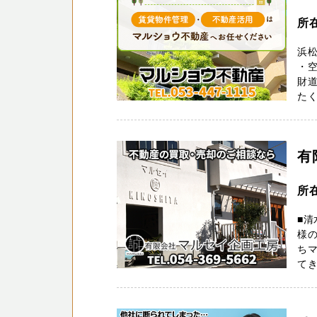
所
浜
・
財道
たく
有
所
■清
様の
ち
てき