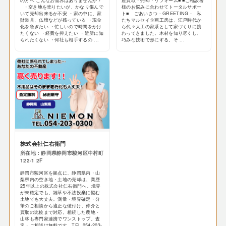
の方へ こんなお悩みはありませんか？
産買取・売却・リフォーム■ ■ご相談者
・空き地を売りたいが、かなり傷んで
様のお悩みに合わせてトータルサポー
いて売却出来るか不安 ・家の中に、家
ト■ ごあいさつ - GREETING - 私
財道具、仏壇などが残っている ・現金
たちマルセイ企画工房は、江戸時代か
化を急ぎたい ・忙しいので時間をかけ
ら代々大工の家系として家づくりに携
たくない ・経費を抑えたい ・近所に知
わってきました。木材を知り尽くし、
られたくない ・何社も相手するの ...
巧みな技術で形にする。そ ...
株式会社仁右衛門
所在地：静岡県静岡市駿河区中村町
122-1 2F
静岡市駿河区を拠点に、静岡県内・山
梨県内の空き地・土地の売却は、業歴
25年以上の株式会社仁右衛門へ。境界
が未確定でも、雑草や不法投棄に悩む
土地でも大丈夫。測量・境界確定・分
筆のご相談から適正な値付け、仲介と
買取の比較まで対応。相続した農地・
山林も専門家連携でワンストップ。査
定・ご相談は無料です。TEL 054-203-