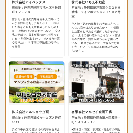
株式会社アイベックス
株式会社いちえ不動産
所在地：静岡県静岡市清水区中矢部
所在地：静岡県焼津市三ケ名２６９
町１２－２８
番地 ライフポジションＪ１０２号
室
空き地・更地の売却をお考えの方へ こ
んなお悩みはありませんか？ ・相続
空き地・更地の売却をお考えの方へ こ
した家をとりあえず解体したがそのま
んなお悩みはありませんか？ ・相続
ま ・土地の使い道がわからない ・空き
した家をとりあえず解体したがそのま
地の売却で、買主が見つからず困って
ま ・土地の使い道がわからない ・空き
いる ・時間があるので、できるだけ高
地の売却で、買主が見つからず困って
く売りたい ☟ 早期の不動産の売却な
いる ・時間があるので、できるだけ高
らお任 ...
く売りたい ☟ 早期の不動産の売却な
らお任 ...
株式会社マルショウ企画
有限会社マルセイ企画工房
所在地：静岡県浜松市中央区入野町
所在地：静岡県静岡市清水区興津中
6311
町１４１４－１６
浜松市中央区で 空き地の売却をお考え
■清水区・葵区・駿河区・富士市の不動