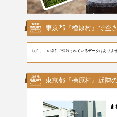
東京都『檜原村』で空き
現在、この条件で登録されているデータはありま
東京都『檜原村』近隣
ま