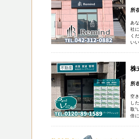
所
あな
社に
くだ
いい
株
所
空
した
取”
倍に