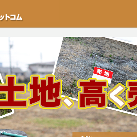
不動産や開発等の「業者」が物件を買います。一般的に「売却」は時間はかかるが
をご検討中の方はお気軽にご相談ください。空き地・土地、相続不動産など、不動