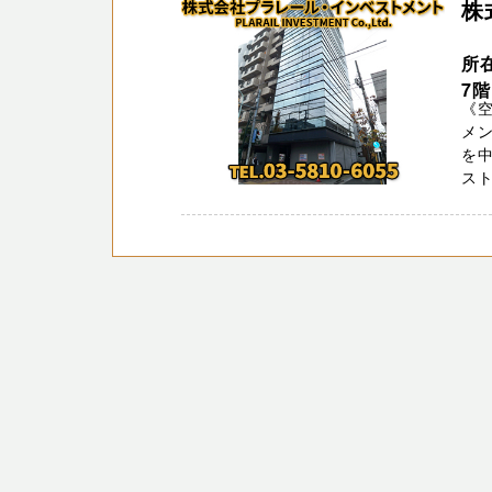
株
所
7階
《
メン
を
スト