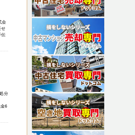
式会
任せ
手伝
処分
金6