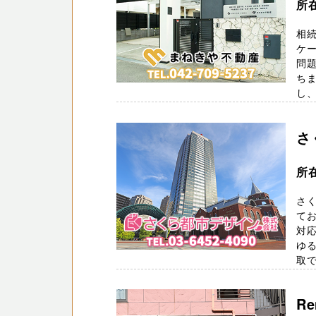
所在
相
ケ
問題
ちま
し、
さ
所在
さく
てお
対
ゆ
取でき
R