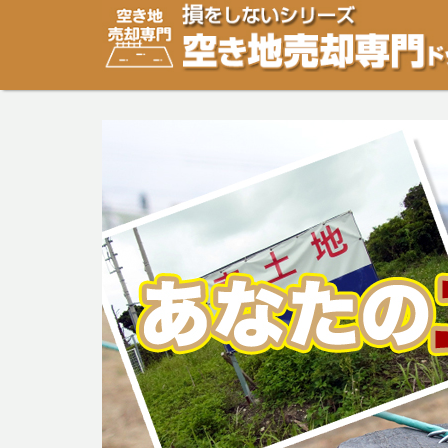
空き地・土地の「売却」は「個人」の方々が、「買取」は
り安めの売却金額と言われています。空き地・土地の売却