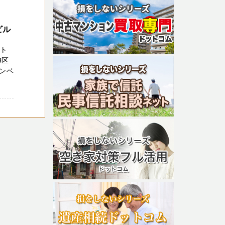
ビル
スト
3区
ンベ