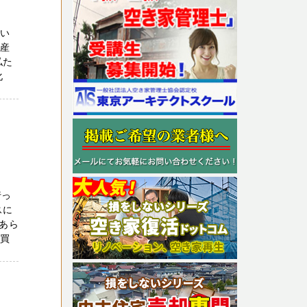
ない
動産
私た
化
行っ
スに
あら
や買