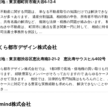
地：東京都町田市南大谷6-12-4
続不動産に関する問題は、 単なる不動産取引の知識だけでは解決でき
ースが多々あります。 遺産分割協議、相続税の申告、所有者不明の不
、共有名義の解消など、 複雑な法律・税務の問題が絡み合います。 
ねきや不動産は、 町田市に拠点を置き関東一円に対して、 相続に特
司法書士事務所を併設し ...
くら都市デザイン株式会社
地：東京都渋谷区恵比寿南2-21-2​ 恵比寿サウスヒル402号
ら都市デザイン株式会社では、 1都3県で底地・借地権の買い取りも
ります。 経験豊富なメンバーがそろっておりますので あらゆるケー
応させて頂きます。 他社では、法律的な専門知識はもちろんのこと、 
るケースに対応できる豊富な実務経験も求められ、 解決できないこと
 ...
emind株式会社