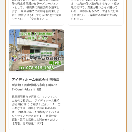
件の売主様専属のセラーズエージェン
ま ・土地の使い道がわからない ・空き
トとして、 徹底的に高値売却を追求し
地の売却で、買主が見つからず困って
ます。 最高価格での売却をお約束しま
いる ・時間があるので、できるだけ高
す！ 他社よりも1円でも安ければご指摘
く売りたい ☟ 早期の不動産の売却な
ください！ 「空き家をど ...
らお任 ...
アイディホーム株式会社 明石店
所在地：兵庫県明石市山下町6-11
T･Court･Akashi 1階
兵庫県明石市で戸建て、マンション、
土地のご相談は、 アイディホーム株式
会社 明石店に ご相談ください！！ ご
不要な土地、相続してお困りの不動
産、 お客様にあった適切なアドバイス
をさせていただきます！！ 売買仲介・
買取・活用お気軽にお問合せください
【買取、売却強化エリア】 ...