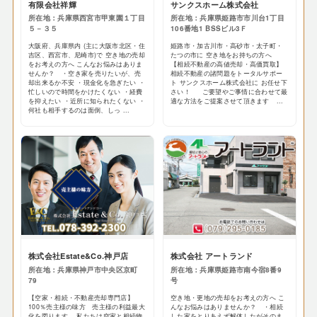
有限会社祥輝
サンクスホーム株式会社
所在地：兵庫県西宮市甲東園１丁目
所在地：兵庫県姫路市市川台1丁目
５－３５
106番地1 BSSビル3Ｆ
大阪府、兵庫県内 (主に大阪市北区・住
姫路市・加古川市・高砂市・太子町・
吉区、西宮市、尼崎市)で 空き地の売却
たつの市に 空き地をお持ちの方へ
をお考えの方へ こんなお悩みはありま
【相続不動産の高値売却・高価買取】
せんか？ ・空き家を売りたいが、売
相続不動産の諸問題をトータルサポー
却出来るか不安 ・現金化を急ぎたい ・
ト サンクスホーム株式会社に お任せ下
忙しいので時間をかけたくない ・経費
さい！ ご要望やご事情に合わせて最
を抑えたい ・近所に知られたくない ・
適な方法をご提案させて頂きます ...
何社も相手するのは面倒、しっ ...
株式会社Estate&Co.神戸店
株式会社 アートランド
所在地：兵庫県神戸市中央区京町
所在地：兵庫県姫路市南今宿8番9
79
号
【空家・相続・不動産売却専門店】
空き地・更地の売却をお考えの方へ こ
100％売主様の味方 売主様の利益最大
んなお悩みはありませんか？ ・相続
化を図ります。 私たちは空家と相続物
した家をとりあえず解体したがそのま