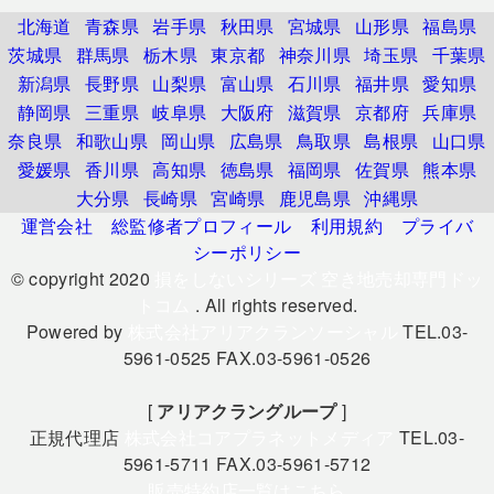
北海道
青森県
岩手県
秋田県
宮城県
山形県
福島県
茨城県
群馬県
栃木県
東京都
神奈川県
埼玉県
千葉県
新潟県
長野県
山梨県
富山県
石川県
福井県
愛知県
静岡県
三重県
岐阜県
大阪府
滋賀県
京都府
兵庫県
奈良県
和歌山県
岡山県
広島県
鳥取県
島根県
山口県
愛媛県
香川県
高知県
徳島県
福岡県
佐賀県
熊本県
大分県
長崎県
宮崎県
鹿児島県
沖縄県
運営会社
総監修者プロフィール
利用規約
プライバ
シーポリシー
© copyright 2020
損をしないシリーズ 空き地売却専門ドッ
トコム
. All rights reserved.
Powered by
株式会社アリアクランソーシャル
TEL.03-
5961-0525 FAX.03-5961-0526
[
アリアクラングループ
]
正規代理店
株式会社コアプラネットメディア
TEL.03-
5961-5711 FAX.03-5961-5712
販売特約店一覧はこちら