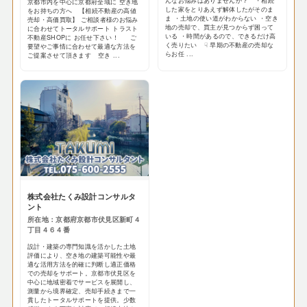
んなお悩みはありませんか？ ・相続
京都市内を中心に京都府全域に 空き地
した家をとりあえず解体したがそのま
をお持ちの方へ 【相続不動産の高値
ま ・土地の使い道がわからない ・空き
売却・高価買取】 ご相談者様のお悩み
地の売却で、買主が見つからず困って
に合わせてトータルサポート トラスト
いる ・時間があるので、できるだけ高
不動産SHOPに お任せ下さい！ ご
く売りたい ☟ 早期の不動産の売却な
要望やご事情に合わせて最適な方法を
らお任 ...
ご提案させて頂きます 空き ...
株式会社たくみ設計コンサルタ
ント
所在地：京都府京都市伏見区新町４
丁目４６４番
設計・建築の専門知識を活かした土地
評価により、空き地の建築可能性や最
適な活用方法を的確に判断し適正価格
での売却をサポート。京都市伏見区を
中心に地域密着でサービスを展開し、
測量から境界確定、売却手続きまで一
貫したトータルサポートを提供。少数