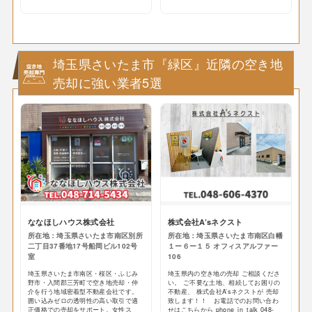
埼玉県さいたま市『緑区』近隣の空き地
売却に強い業者5選
ななほしハウス株式会社
株式会社A’sネクスト
所在地：埼玉県さいたま市南区別所
所在地：埼玉県さいたま市南区白幡
二丁目37番地17号船岡ビル102号
１ー６ー１５ オフィスアルファー
室
106
埼玉県さいたま市南区・桜区・ふじみ
埼玉県内の空き地の売却 ご相談くださ
野市・入間郡三芳町で空き地売却・仲
い。 ご不要な土地、相続してお困りの
介を行う地域密着型不動産会社です。
不動産、 株式会社A’sネクストが 売却
囲い込みゼロの透明性の高い取引で適
致します！！ お電話でのお問い合わ
正価格での売却をサポート。女性ス
せはこちらから phone_in_talk 048-