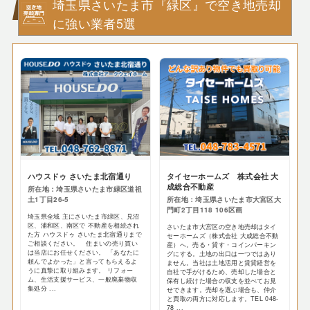
埼玉県さいたま市『緑区』で空き地売却
に強い業者5選
ハウスドゥ さいたま北宿通り
タイセーホームズ 株式会社 大
成総合不動産
所在地：埼玉県さいたま市緑区道祖
土1丁目26-5
所在地：埼玉県さいたま市大宮区大
門町2丁目118 106区画
埼玉県全域 主にさいたま市緑区、見沼
区、浦和区、南区で 不動産を相続され
さいたま市大宮区の空き地売却はタイ
た方 ハウスドゥ さいたま北宿通りまで
セーホームズ（株式会社 大成総合不動
ご相談ください。 住まいの売り買い
産）へ。売る・貸す・コインパーキン
は当店にお任せください。 「あなたに
グにする。土地の出口は一つではあり
頼んでよかった」と言ってもらえるよ
ません。当社は土地活用と賃貸経営を
うに真摯に取り組みます。 リフォー
自社で手がけるため、売却した場合と
ム、生活支援サービス、一般廃棄物収
保有し続けた場合の収支を並べてお見
集処分 ...
せできます。売却を選ぶ場合も、仲介
と買取の両方に対応します。TEL 048-
78 ...